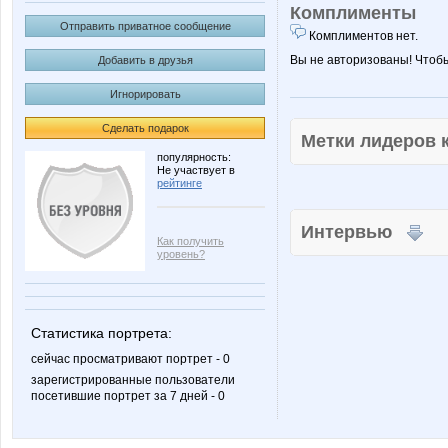
Комплименты
Отправить приватное сообщение
Комплиментов нет.
Вы не авторизованы! Чтоб
Добавить в друзья
Игнорировать
Сделать подарок
Метки лидеров
популярность:
Не участвует в
рейтинге
Интервью
Как получить
уровень?
Статистика портрета:
сейчас просматривают портрет - 0
зарегистрированные пользователи
посетившие портрет за 7 дней - 0